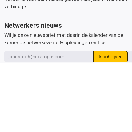
verbind je.
Netwerkers nieuws
Wil je onze nieuwsbrief met daarin de kalender van de
komende netwerkevents & opleidingen en tips.
Inschrijven
Handige links
Startpagina
Over ons
Word thema-expert
Algemene Voorwaarden
Contacteer de bezieler