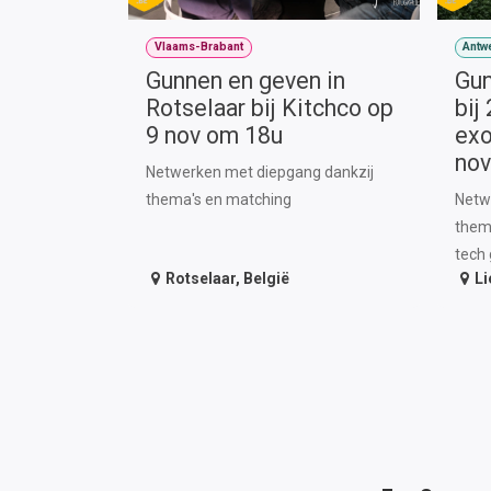
Vlaams-Brabant
Antw
Gunnen en geven in
Gun
Rotselaar bij Kitchco op
bij
9 nov om 18u
exo
nov
Netwerken met diepgang dankzij
thema's en matching
Netw
thema
tech
Rotselaar
,
België
Li