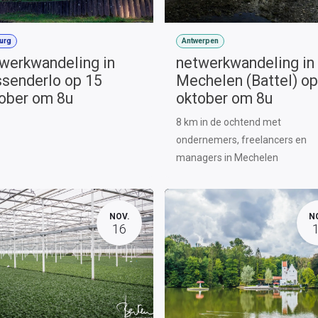
urg
Antwerpen
werkwandeling in
netwerkwandeling in
senderlo op 15
Mechelen (Battel) op
ober om 8u
oktober om 8u
8 km in de ochtend met
ondernemers, freelancers en
managers in Mechelen
NOV.
N
16