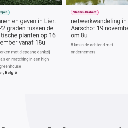
erpen
Vlaams-Brabant
nen en geven in Lier:
netwerkwandeling in
 22 graden tussen de
Aarschot 19 novemb
tische planten op 16
om 8u
ember vanaf 18u
8 km in de ochtend met
erken met diepgang dankzij
ondernemers
's en matching in een high
 greenhouse
er
,
België