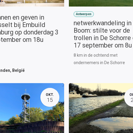
Antwerpen
nen en geven in
netwerkwandeling in
selt bij Embuild
Boom: stilte voor de
burg op donderdag 3
trollen in De Schorre
ptember om 18u
17 september om 8u
8 km in de ochtend met
ondernemers in De Schorre
anden
,
België
OKT.
O
15