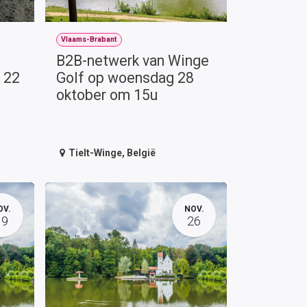
Vlaams-Brabant
B2B-netwerk van Winge
 22
Golf op woensdag 28
oktober om 15u
Tielt-Winge
,
België
OV.
NOV.
19
26