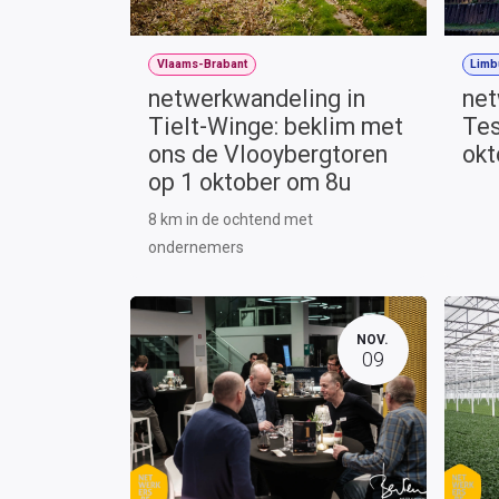
Vlaams-Brabant
Limb
netwerkwandeling in
net
Tielt-Winge: beklim met
Tes
ons de Vlooybergtoren
okt
op 1 oktober om 8u
8 km in de ochtend met
ondernemers
NOV.
09