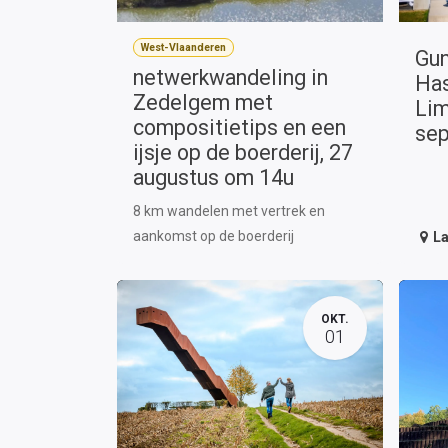
West-Vlaanderen
Gun
netwerkwandeling in
Has
Zedelgem met
Lim
compositietips en een
se
ijsje op de boerderij, 27
augustus om 14u
8 km wandelen met vertrek en
aankomst op de boerderij
L
OKT.
01