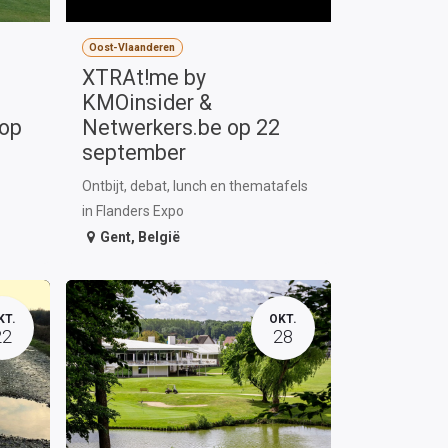
Oost-Vlaanderen
XTRAt!me by
KMOinsider &
 op
Netwerkers.be op 22
september
Ontbijt, debat, lunch en thematafels
in Flanders Expo
Gent
,
België
KT.
OKT.
22
28