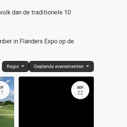
volk dan de traditionele 10
mber in Flanders Expo op de
Regio
Geplande evenementen
EP.
SEP.
17
22