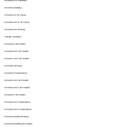
netwerken en wandelen
netwerkwandeling
netwerken in de natuur
netwerkevent in de natuur
netwerkevent limburg
zakelijk wandelen
netwerken sint-truiden
netwerkevent
sint-truiden
netwerk event
sint-truiden
netwerken limburg
netwerken haspengouw
netwerkevent
sint-truiden
netwerkevents sint-truiden
netwerken
sint-truiden
netwerkevent haspengouw
netwerkevents haspengouw
netwerkwandelen limburg
netwerkwandeling
sint-truiden