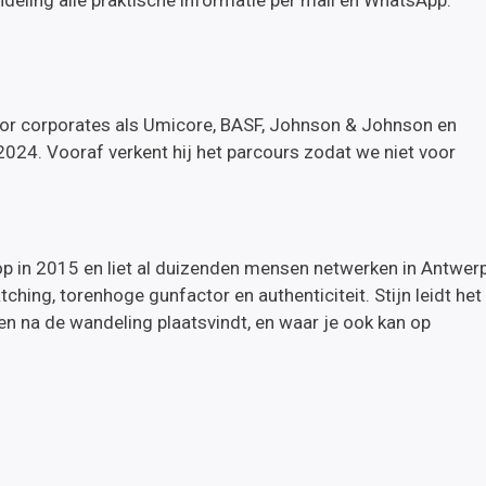
ndeling alle praktische informatie per mail en WhatsApp.
oor corporates als Umicore, BASF, Johnson & Johnson en
2024. Vooraf verkent hij het parcours zodat we niet voor
p in 2015 en liet al duizenden mensen netwerken in Antwer
ching, torenhoge gunfactor en authenticiteit. Stijn leidt het
n na de wandeling plaatsvindt, en waar je ook kan op