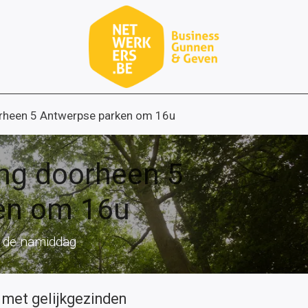
rheen 5 Antwerpse parken om 16u
ng doorheen 5
en om 16u
 de namiddag
 met gelijkgezinden