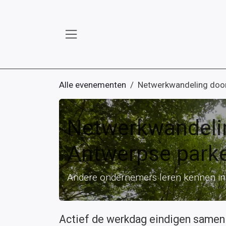
Overslaan naar inhoud
Alle evenementen
Netwerkwandeling doo
Netwerkwandeli
Antwerpse park
Andere ondernemers leren kennen in
Actief de werkdag eindigen samen