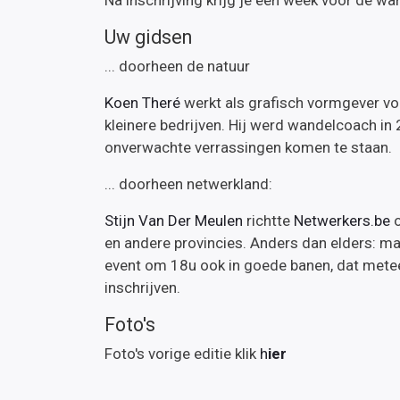
Na inschrijving krijg je een week voor de wa
Uw gidsen
... doorheen de natuur
Koen Theré
werkt als grafisch vormgever v
kleinere bedrijven. Hij werd wandelcoach in 
onverwachte verrassingen komen te staan.
... doorheen netwerkland:
Stijn Van Der Meulen
richtte
Netwerkers.be
o
en andere provincies. Anders dan elders: mat
event om 18u ook in goede banen, dat metee
inschrijven.
Foto's
Foto's vorige editie klik
h
ier