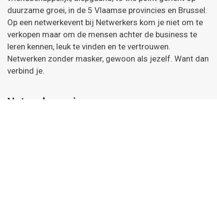
duurzame groei, in de 5 Vlaamse provincies en Brussel.
Op een netwerkevent bij Netwerkers kom je niet om te
verkopen maar om de mensen achter de business te
leren kennen, leuk te vinden en te vertrouwen.
Netwerken zonder masker, gewoon als jezelf. Want dan
verbind je.
Netwerkers nieuws
Wil je onze nieuwsbrief met daarin de kalender van de
komende netwerkevents & opleidingen en tips.
Inschrijven
Handige links
Startpagina
Over ons