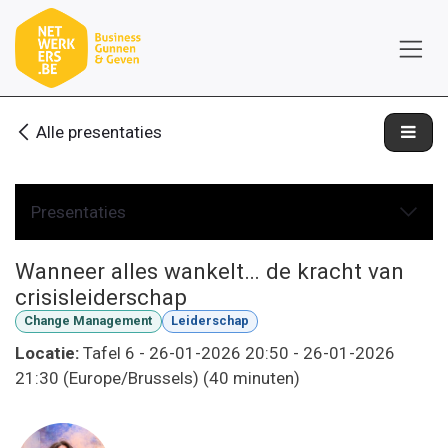
Overslaan naar inhoud
Alle presentaties
Presentaties
Wanneer alles wankelt… de kracht van
crisisleiderschap
Change Management
Leiderschap
Locatie:
Tafel 6
-
26-01-2026 20:50
-
26-01-2026
21:30
(
Europe/Brussels
) (
40 minuten
)