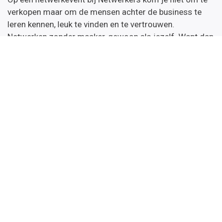
verkopen maar om de mensen achter de business te
leren kennen, leuk te vinden en te vertrouwen.
Netwerken zonder masker, gewoon als jezelf. Want dan
verbind je.
Netwerkers nieuws
Wil je onze nieuwsbrief met daarin de kalender van de
komende netwerkevents & opleidingen en tips.
Inschrijven
Handige links
Startpagina
Over ons
Word thema-expert
Algemene Voorwaarden