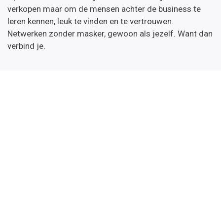
verkopen maar om de mensen achter de business te
leren kennen, leuk te vinden en te vertrouwen.
Netwerken zonder masker, gewoon als jezelf. Want dan
verbind je.
Netwerkers nieuws
Wil je onze nieuwsbrief met daarin de kalender van de
komende netwerkevents & opleidingen en tips.
Inschrijven
Handige links
Startpagina
Over ons
Word thema-expert
Algemene Voorwaarden