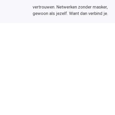
business te leren kennen, leuk te vinden en 
vertrouwen. Netwerken zonder masker,
gewoon als jezelf. Want dan verbind je.