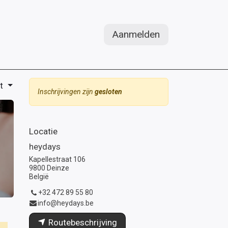
Aanmelden
t
Inschrijvingen zijn
gesloten
Locatie
heydays
Kapellestraat 106
9800 Deinze
België
+32 472 89 55 80
info@heydays.be
Routebeschrijving