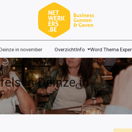
 Deinze in november
Overzicht
Info
Word Thema Exper
fels in Deinze in