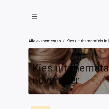
Overslaan naar inhoud
Alle evenementen
Kies uit thematafels in
Kies uit themata
november