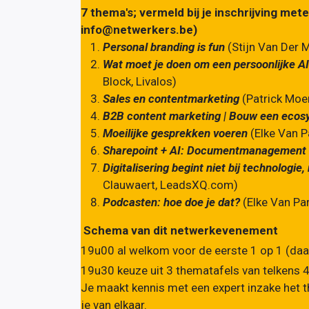
7 thema's; vermeld bij je inschrijving me
info@netwerkers.be)
Personal branding is fun
(Stijn Van Der 
Wat moet je doen om een persoonlijke AI
Block, Livalos)
Sales en contentmarketing
(Patrick Moe
B2B content marketing | Bouw een eco
Moeilijke gesprekken voeren
(
Elke Van P
Sharepoint + AI: Documentmanagement 
Digitalisering begint niet bij technologie
Clauwaert,
LeadsXQ.com
)
Podcasten: hoe doe je dat?
(Elke Van Pa
Schema van dit netwerkevenement
19u00 al welkom voor de eerste 1 op 1 (daa
19u30 keuze uit 3 thematafels van telkens 4
Je maakt kennis met een expert inzake het th
je van elkaar.