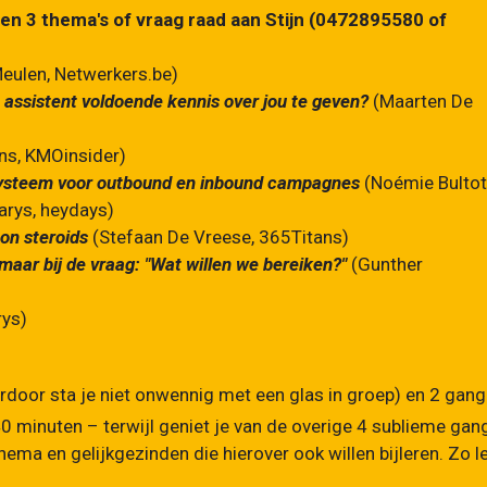
teen 3 thema's of vraag raad aan Stijn (0472895580 of
Meulen, Netwerkers.be)
 assistent voldoende kennis over jou te geven?
(Maarten De
ns, KMOinsider)
systeem voor outbound en inbound campagnes
(
Noémie Bultot
arys
,
heydays
)
on steroids
(Stefaan De Vreese, 365Titans)
, maar bij de vraag: "Wat willen we bereiken?"
(Gunther
rys)
rdoor sta je niet onwennig met een glas in groep) en 2 gan
0 minuten – terwijl geniet je van de overige 4 sublieme gan
ema en gelijkgezinden die hierover ook willen bijleren. Zo l