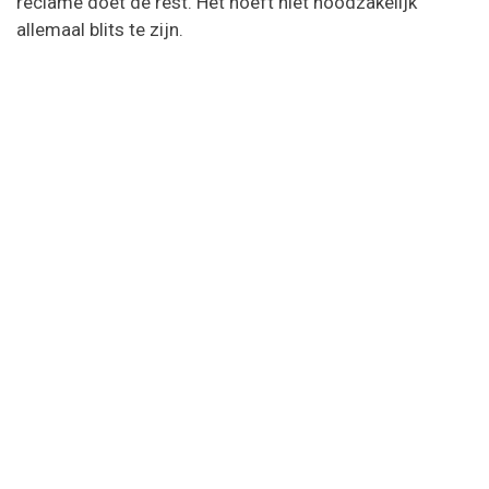
reclame doet de rest. Het hoeft niet noodzakelijk
allemaal blits te zijn.