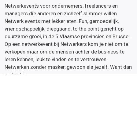
Netwerkevents voor ondernemers, freelancers en
managers die anderen en zichzelf slimmer willen
Netwerk events met lekker eten. Fun, gemoedelijk,
vriendschappelijk, diepgaand, to the point gericht op
duurzame groei, in de 5 Vlaamse provincies en Brussel.
Op een netwerkevent bij Netwerkers kom je niet om te
verkopen maar om de mensen achter de business te
leren kennen, leuk te vinden en te vertrouwen.
Netwerken zonder masker, gewoon als jezelf. Want dan
verbind je.
Netwerkers nieuws
Wil je onze nieuwsbrief met daarin de kalender van de
komende netwerkevents & opleidingen en tips.
Inschrijven