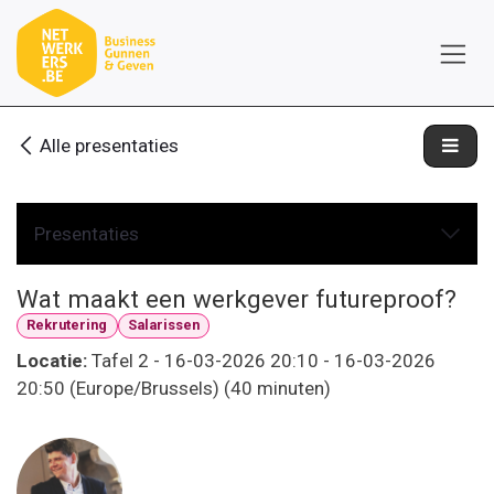
Overslaan naar inhoud
Alle presentaties
Presentaties
Wat maakt een werkgever futureproof?
Rekrutering
Salarissen
Locatie:
Tafel 2
-
16-03-2026 20:10
-
16-03-2026
20:50
(
Europe/Brussels
) (
40 minuten
)