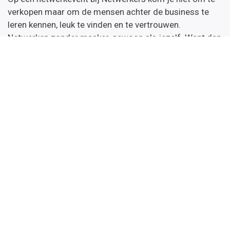
verkopen maar om de mensen achter de business te
leren kennen, leuk te vinden en te vertrouwen.
Netwerken zonder masker, gewoon als jezelf. Want dan
verbind je.
Netwerkers nieuws
Wil je onze nieuwsbrief met daarin de kalender van de
komende netwerkevents & opleidingen en tips.
Inschrijven
Handige links
Startpagina
Over ons
Word thema-expert
Algemene Voorwaarden