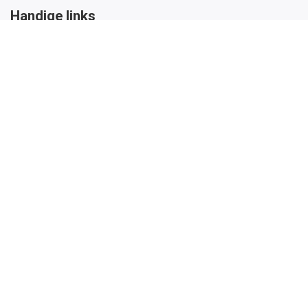
Handige links
Startpagina
Over ons
Word thema-expert
Algemene Voorwaarden
Contacteer de bezieler
Contacteer Stijn
Mail Stijn
Bel Stijn
Partners