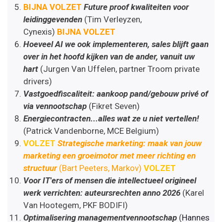
BIJNA VOLZET
Future proof kwaliteiten voor
leidinggevenden
(Tim Verleyzen,
Cynexis)
BIJNA VOLZET
Hoeveel AI we ook implementeren, sales blijft gaan
over in het hoofd kijken van de ander, vanuit uw
hart
(Jurgen Van Uffelen, partner Troom private
drivers)
Vastgoedfiscaliteit: aankoop pand/gebouw privé of
via vennootschap
(Fikret Seven)
Energiecontracten...alles wat ze u niet vertellen!
(Patrick Vandenborne, MCE Belgium)
VOLZET
Strategische marketing: maak van jouw
marketing een groeimotor met meer richting en
structuur
(Bart Peeters, Markov)
VOLZET
Voor IT'ers of mensen die intellectueel origineel
werk verrichten: auteursrechten anno 2026
(Karel
Van Hootegem, PKF BODIFI)
Optimalisering managementvennootschap
(
Hannes