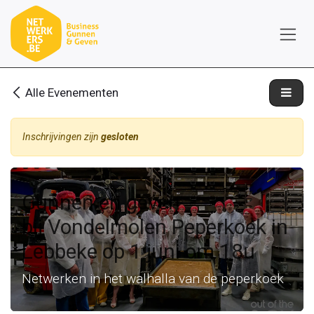
Overslaan naar inhoud
Alle Evenementen
Inschrijvingen zijn
gesloten
Gunnen en geven
bij Vondelmolen Peperkoek in
Lebbeke op 1 juni om 18u
Netwerken in het walhalla van de peperkoek