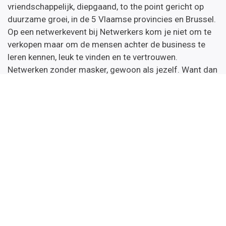
vriendschappelijk, diepgaand, to the point gericht op
duurzame groei, in de 5 Vlaamse provincies en Brussel.
Op een netwerkevent bij Netwerkers kom je niet om te
verkopen maar om de mensen achter de business te
leren kennen, leuk te vinden en te vertrouwen.
Netwerken zonder masker, gewoon als jezelf. Want dan
verbind je.
Netwerkers nieuws
Wil je onze nieuwsbrief met daarin de kalender van de
komende netwerkevents & opleidingen en tips.
Inschrijven
Handige links
Startpagina