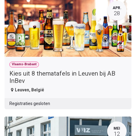
APR.
28
Vlaams-Brabant
Kies uit 8 thematafels in Leuven bij AB
InBev
Leuven
,
België
Registraties gesloten
MEI
12