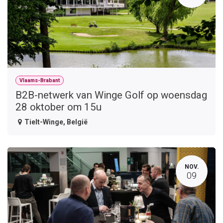
Vlaams-Brabant
B2B-netwerk van Winge Golf op woensdag
28 oktober om 15u
Tielt-Winge
,
België
NOV.
09