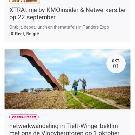
Oost-Vlaanderen
XTRAt!me by KMOinsider & Netwerkers.be
op 22 september
Ontbijt, debat, lunch en thematafels in Flanders Expo
Gent
,
België
OKT.
01
Vlaams-Brabant
netwerkwandeling in Tielt-Winge: beklim
met ons de Vlooybergtoren op 1 oktober