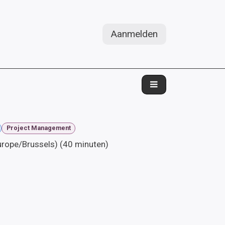
Aanmelden
Project Management
urope/Brussels
) (
40 minuten
)