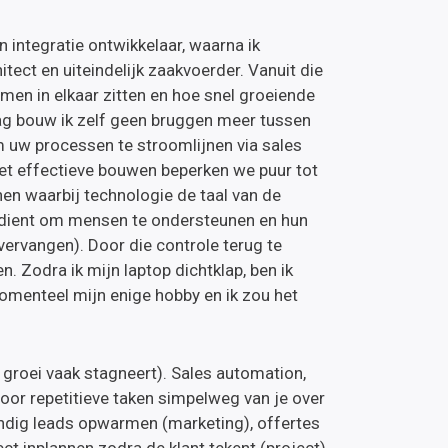
 integratie ontwikkelaar, waarna ik
itect en uiteindelijk zaakvoerder. Vanuit die
en in elkaar zitten en hoe snel groeiende
ag bouw ik zelf geen bruggen meer tussen
m uw processen te stroomlijnen via sales
et effectieve bouwen beperken we puur tot
en waarbij technologie de taal van de
e dient om mensen te ondersteunen en hun
ervangen). Door die controle terug te
. Zodra ik mijn laptop dichtklap, ben ik
omenteel mijn enige hobby en ik zou het
groei vaak stagneert). Sales automation,
oor repetitieve taken simpelweg van je over
ndig leads opwarmen (marketing), offertes
ect inplannen zodra de klant tekent (project).