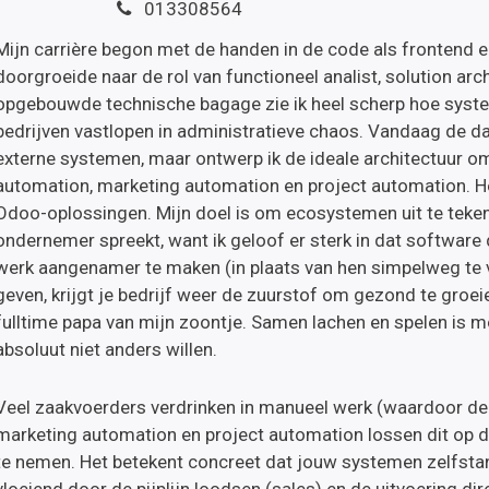
013308564
Mijn carrière begon met de handen in de code als frontend en
doorgroeide naar de rol van functioneel analist, solution arch
opgebouwde technische bagage zie ik heel scherp hoe system
bedrijven vastlopen in administratieve chaos. Vandaag de d
externe systemen, maar ontwerp ik de ideale architectuur o
automation, marketing automation en project automation. H
Odoo-oplossingen. Mijn doel is om ecosystemen uit te teken
ondernemer spreekt, want ik geloof er sterk in dat softwar
werk aangenamer te maken (in plaats van hen simpelweg te v
geven, krijgt je bedrijf weer de zuurstof om gezond te groeien
fulltime papa van mijn zoontje. Samen lachen en spelen is m
absoluut niet anders willen.
Veel zaakvoerders verdrinken in manueel werk (waardoor de 
marketing automation en project automation lossen dit op d
te nemen. Het betekent concreet dat jouw systemen zelfsta
vloeiend door de pijplijn loodsen (sales) en de uitvoering dir