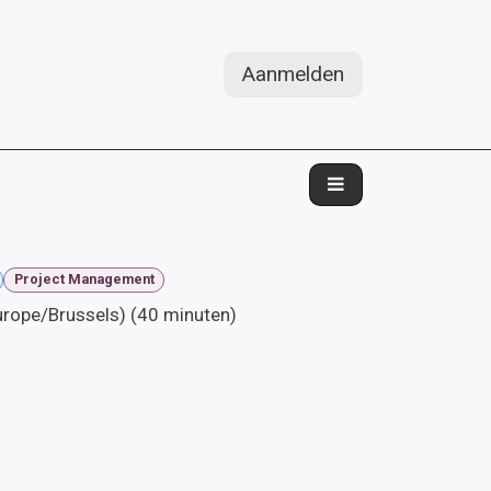
Aanmelden
Project Management
urope/Brussels
) (
40 minuten
)