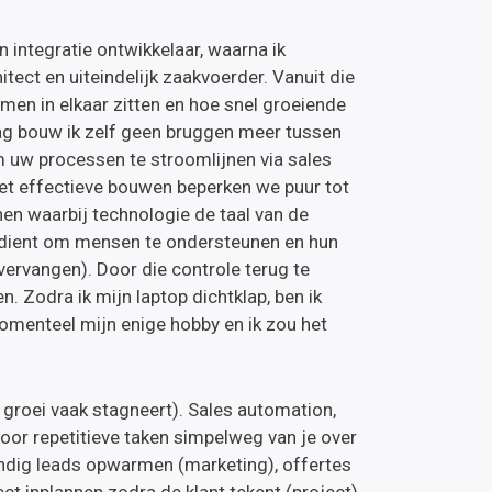
 integratie ontwikkelaar, waarna ik
itect en uiteindelijk zaakvoerder. Vanuit die
en in elkaar zitten en hoe snel groeiende
ag bouw ik zelf geen bruggen meer tussen
m uw processen te stroomlijnen via sales
et effectieve bouwen beperken we puur tot
en waarbij technologie de taal van de
e dient om mensen te ondersteunen en hun
ervangen). Door die controle terug te
. Zodra ik mijn laptop dichtklap, ben ik
omenteel mijn enige hobby en ik zou het
groei vaak stagneert). Sales automation,
oor repetitieve taken simpelweg van je over
ndig leads opwarmen (marketing), offertes
ect inplannen zodra de klant tekent (project).