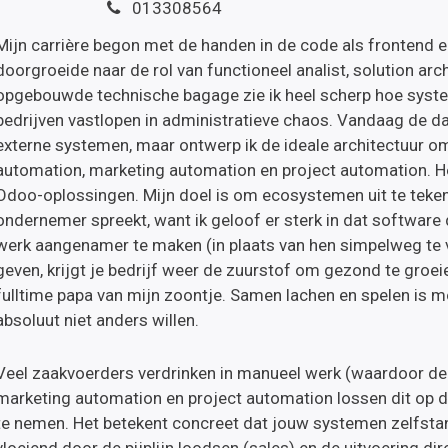
013308564
Mijn carrière begon met de handen in de code als frontend en
doorgroeide naar de rol van functioneel analist, solution arch
opgebouwde technische bagage zie ik heel scherp hoe system
bedrijven vastlopen in administratieve chaos. Vandaag de d
externe systemen, maar ontwerp ik de ideale architectuur o
automation, marketing automation en project automation. H
Odoo-oplossingen. Mijn doel is om ecosystemen uit te teken
ondernemer spreekt, want ik geloof er sterk in dat softwar
werk aangenamer te maken (in plaats van hen simpelweg te v
geven, krijgt je bedrijf weer de zuurstof om gezond te groeien
fulltime papa van mijn zoontje. Samen lachen en spelen is m
absoluut niet anders willen.
Veel zaakvoerders verdrinken in manueel werk (waardoor de 
marketing automation en project automation lossen dit op d
te nemen. Het betekent concreet dat jouw systemen zelfsta
vloeiend door de pijplijn loodsen (sales) en de uitvoering dir