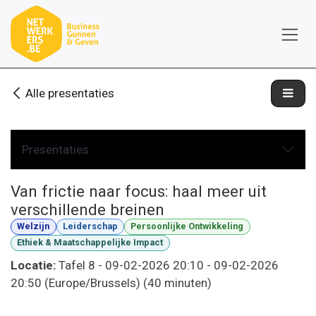
Overslaan naar inhoud
Alle presentaties
Presentaties
Van frictie naar focus: haal meer uit
verschillende breinen
Welzijn
Leiderschap
Persoonlijke Ontwikkeling
Ethiek & Maatschappelijke Impact
Locatie:
Tafel 8
-
09-02-2026 20:10
-
09-02-2026
20:50
(
Europe/Brussels
) (
40 minuten
)