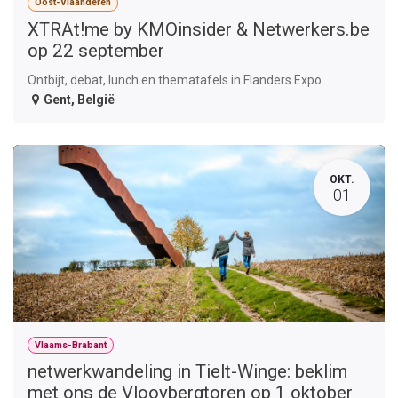
Oost-Vlaanderen
XTRAt!me by KMOinsider & Netwerkers.be
op 22 september
Ontbijt, debat, lunch en thematafels in Flanders Expo
Gent
,
België
OKT.
01
Vlaams-Brabant
netwerkwandeling in Tielt-Winge: beklim
met ons de Vlooybergtoren op 1 oktober