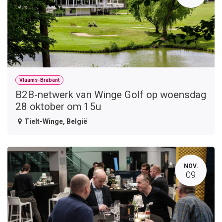
Vlaams-Brabant
B2B-netwerk van Winge Golf op woensdag
28 oktober om 15u
Tielt-Winge
,
België
NOV.
09